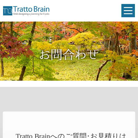
toggl
navig
Tratto Brainへのご質問･お見積りは