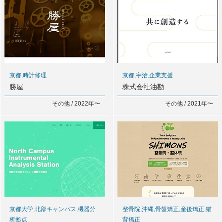
京都,時計修理
京都,宇治,企業支援
勝屋
株式会社油勘
その他 / 2022年〜
その他 / 2021年〜
京都大学,北部キャンパス,機器分
整骨院,沖縄,骨盤矯正,産後矯正,猫
析拠点
背矯正