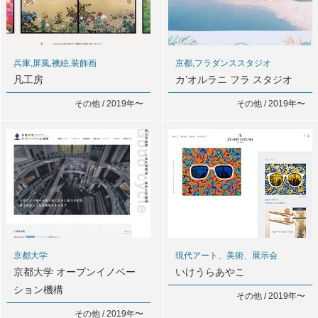
兵庫,屏風,襖絵,装飾画
京都,フラダンススタジオ
凡工房
カ’オルラニ フラ スタジオ
その他 / 2019年〜
その他 / 2019年〜
現代アート、美術、展示会
京都大学
いけうらあやこ
京都大学 オープンイノベー
ション機構
その他 / 2019年〜
その他 / 2019年〜