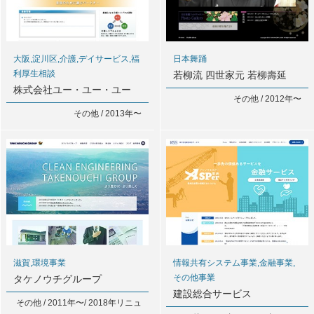
大阪,淀川区,介護,デイサービス,福
日本舞踊
利厚生相談
若柳流 四世家元 若柳壽延
株式会社ユー・ユー・ユー
その他 / 2012年〜
その他 / 2013年〜
滋賀,環境事業
情報共有システム事業,金融事業,
その他事業
タケノウチグループ
建設総合サービス
その他 / 2011年〜/ 2018年リニュ