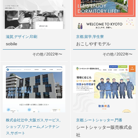
滋賀,デザイン,印刷
京都,留学,学生寮
sobile
おこしやすモデル
その他 / 2022年〜
その他 / 2022年〜
株式会社辻中,大阪ガス,サービス,
京都,シートシャッター,門番
ショップ,リフォーム,メンテナン
シートシャッター販売株式会
ス,サポート
社