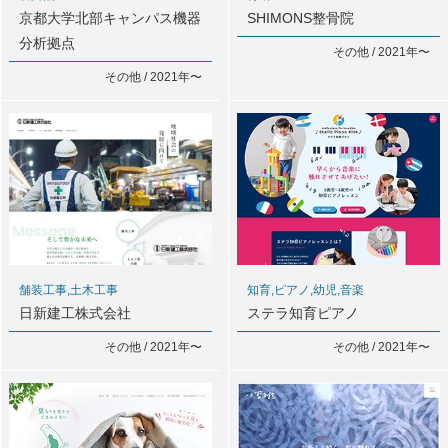
京都大学北部キャンパス機器
SHIMONS整骨院
分析拠点
その他 / 2021年〜
その他 / 2021年〜
舗装工事,土木工事
知育,ピアノ,幼児,音楽
日新建工株式会社
ステラ知育ピアノ
その他 / 2021年〜
その他 / 2021年〜