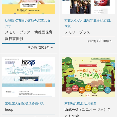
幼稚園,保育園の運動会,写真スタ
写真スタジオ,出張写真撮影,京都,
ジオ
大阪
メモリープラス 幼稚園保育
メモリープラス
園行事撮影
その他 / 2018年〜
その他 / 2018年〜
京都,京大病院,循環路線バス
京都烏丸御池,幼児教育
hoop
UniOVO（ユニオーヴォ）こ
どもの森