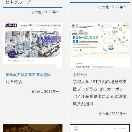
辻中グループ
その他 / 2022年〜
その他 / 2022年〜
舞鶴市,石材店,墓石,墓地霊園
京都大学
辻石材店
京都大学 JST共創の場形成支
援プログラム ゼロカーボン
その他 / 2022年〜
バイオ産業創出による資源循
環共創拠点
その他 / 2022年〜