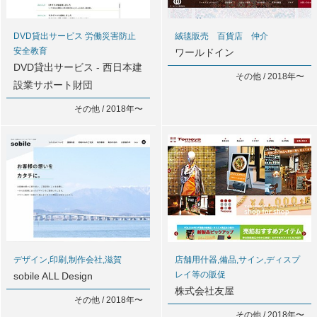
DVD貸出サービス 労働災害防止
絨毯販売 百貨店 仲介
安全教育
ワールドイン
DVD貸出サービス - 西日本建
その他 / 2018年〜
設業サポート財団
その他 / 2018年〜
デザイン,印刷,制作会社,滋賀
店舗用什器,備品,サイン,ディスプ
レイ等の販促
sobile ALL Design
株式会社友屋
その他 / 2018年〜
その他 / 2018年〜