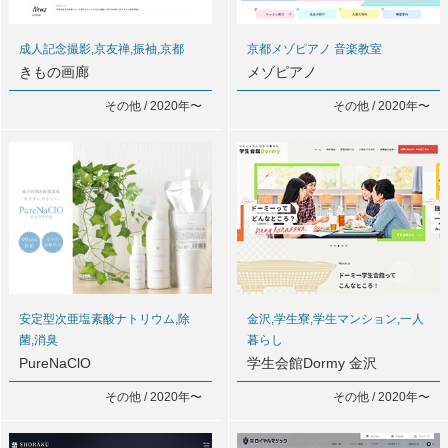
成人記念撮影,京友禅,振袖,京都
京都メゾピアノ 音楽教室
きもの画廊
メゾピアノ
その他 / 2020年〜
その他 / 2020年〜
安定型次亜塩素酸ナトリウム,除
金沢,学生寮,学生マンション,一人
菌,消臭
暮らし
PureNaClO
学生会館Dormy 金沢
その他 / 2020年〜
その他 / 2020年〜