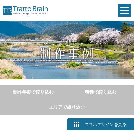
toggl
navig
制作年度で絞り込む
職種で絞り込む
エリアで絞り込む
スマホデザインを見る