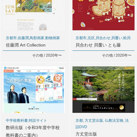
京都市,佐藤潤,鳥獣画家,動物画家
京都市,北区,貝合わせ,貝覆い,蛤貝
佐藤潤 Art Collection
貝合わせ 貝覆い とも藤
その他 / 2020年〜
その他 / 2020年〜
中学校教科書,特設サイト
京都, 方丈堂出版, 仏教法宝物, 法
話DVD
数研出版（令和3年度中学校
方丈堂出版
教科書のご案内）