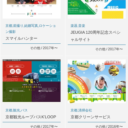
京都,前撮り,結婚写真,ロケーショ
楽器,音楽
ン撮影
JEUGIA 120周年記念スペシ
スマイルハンター
ャルサイト
その他 / 2017年〜
その他 / 2017年〜
京都,観光,バス
京都,清掃会社
京都観光ループバスK’LOOP
京都クリーンサービス
その他 / 2017年〜
その他 / 2016年〜