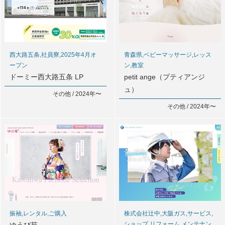
西大路五条,社員寮,2025年4月オ
青森県,ベビーマッサージ,レッス
ープン
ン,教室
ドーミー西大路五条 LP
petit ange（プティアンジ
ュ）
その他 / 2024年〜
その他 / 2024年〜
振袖,レンタル,ご購入
株式会社辻中,大阪ガス,サービス,
ショップ,リフォーム,メンテナン