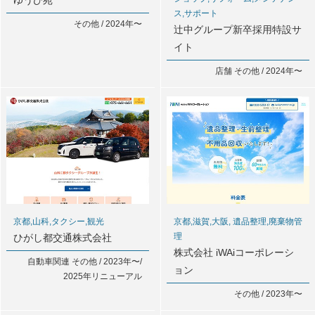
ゆうび苑
ス,サポート
その他 / 2024年〜
辻中グループ新卒採用特設サ
イト
店舗 その他 / 2024年〜
京都,山科,タクシー,観光
京都,滋賀,大阪, 遺品整理,廃棄物管
理
ひがし都交通株式会社
株式会社 iWAiコーポレーシ
自動車関連 その他 / 2023年〜/
ョン
2025年リニューアル
その他 / 2023年〜