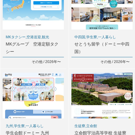
MKタクシー,空港送迎,観光
中四国,学生寮,一人暮らし
MKグループ 空港定額タク
せとうち留学（ドーミー中四
シー
国）
その他 / 2026年〜
その他 / 2026年〜
九州,学生寮,一人暮らし
生徒寮,立命館
学生会館ドーミー 九州
立命館宇治高等学校 生徒寮