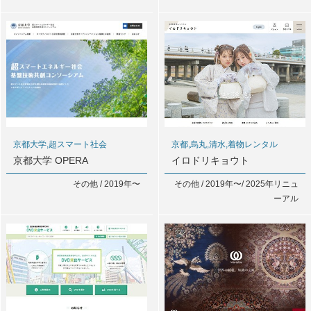
京都大学,超スマート社会
京都,烏丸,清水,着物レンタル
京都大学 OPERA
イロドリキョウト
その他 / 2019年〜
その他 / 2019年〜/ 2025年リニュ
ーアル