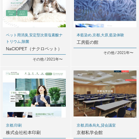
ペット用消臭,安定型次亜塩素酸ナ
本藍染め,京都,大原,藍染体験
トリウム,除菌
工房藍の館
NaClOPET（ナクロペット）
その他 / 2021年〜
その他 / 2021年〜
京都,印刷
京都,四条烏丸,貸会議室
株式会社松本印刷
京都私学会館