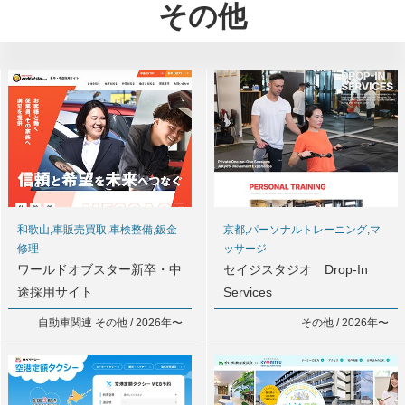
その他
和歌山,車販売買取,車検整備,鈑金
京都,パーソナルトレーニング,マ
修理
ッサージ
ワールドオブスター新卒・中
セイジスタジオ Drop-In
途採用サイト
Services
自動車関連 その他 / 2026年〜
その他 / 2026年〜